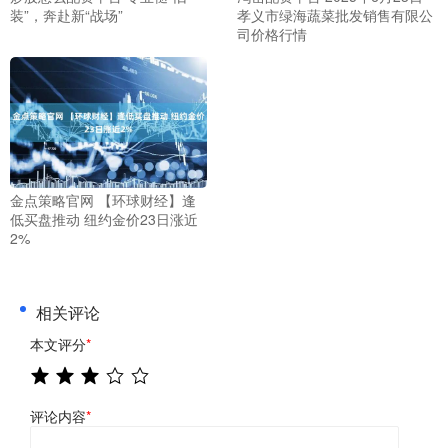
装”，奔赴新“战场”
孝义市绿海蔬菜批发销售有限公
司价格行情
金点策略官网 【环球财经】逢
低买盘推动 纽约金价23日涨近
2%
相关评论
本文评分
*
评论内容
*