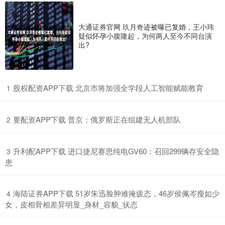
大通证券官网 玖月奇迹被曝已复婚，王小玮
疑似怀孕小腹隆起，为何两人至今不同台演
出?
​股权配资APP下载 北京市将加强全学段人工智能赋能教育
1
​要配资APP下载 普京：俄罗斯正在组建无人机部队
2
​升利配APP下载 进口捷尼赛思纯电GV60：召回299辆存安全隐
3
患
​海陆证券APP下载 51岁朱迅脸肿难掩疲态，46岁侯佩岑瘦如少
4
女，皮相骨相差异明显_身材_容貌_状态