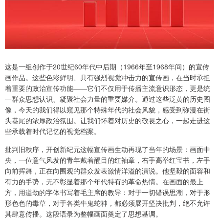
这是一组创作于20世纪60年代中后期（1966年至1968年间）的宣传
画作品。这些色彩鲜明、具有强烈视觉冲击力的宣传画，在当时承担
着重要的政治宣传功能——它们不仅用于传播主流意识形态，更是统
一群众思想认识、凝聚社会力量的重要媒介。通过这些泛黄的历史图
像，今天的我们得以窥见那个特殊年代的社会风貌，感受到弥漫在街
头巷尾的浓厚政治氛围。让我们怀着对历史的敬畏之心，一起走进这
些承载着时代记忆的视觉档案。
批判旧秩序，开创新纪元这幅宣传画生动再现了当年的场景：画面中
央，一位意气风发的青年戴着醒目的红袖章，右手高举红宝书，左手
向前挥舞，正在向围观的群众发表激情洋溢的演说。他坚毅的面容和
有力的手势，无不彰显着那个年代特有的革命热情。在画面的最上
方，用遒劲的字体书写着毛主席的教导：对于一切错误思潮，对于形
形色色的毒草，对于各类牛鬼蛇神，都必须展开坚决批判，绝不允许
其肆意传播。这段语录为整幅画面奠定了思想基调。