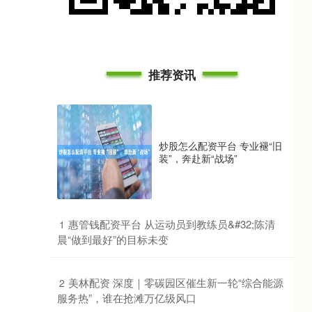
推荐资讯
炒股怎么配资平台 专业褪“旧
装”，奔赴新“战场”
​惠管钱配资平台 从运动员到教练员&#32;陈清
1
晨“做到最好”的目标未变
​美林配资 深度｜零碳园区催生新一轮“综合能源
2
服务热”，谁在抢滩万亿级风口