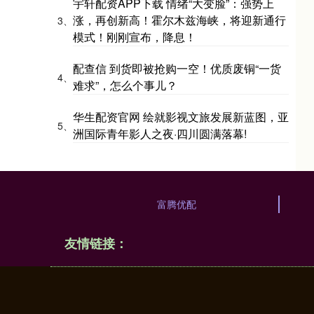
宇轩配资APP下载 情绪“大变脸”：强势上
涨，再创新高！霍尔木兹海峡，将迎新通行
3、
模式！刚刚宣布，降息！
配查信 到货即被抢购一空！优质废铜“一货
4、
难求”，怎么个事儿？
华生配资官网 绘就影视文旅发展新蓝图，亚
5、
洲国际青年影人之夜·四川圆满落幕!
富腾优配
友情链接：