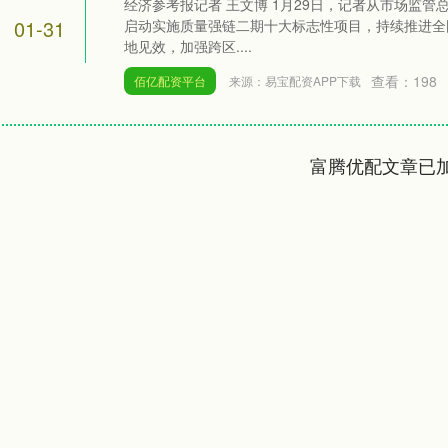
经济参考报记者 王文博 1月29日，记者从市场监
01-31
启动实施质量强链二期十大标志性项目，持续推进全
地见效，加强跨区....
查看：
198
佰亿配资平台
来源：易宝配资APP下载
富腾优配文章已