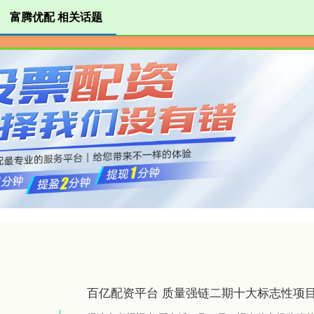
富腾优配 相关话题
富腾优配
配资开户
证券配资
百亿配资平台 质量强链二期十大标志性项