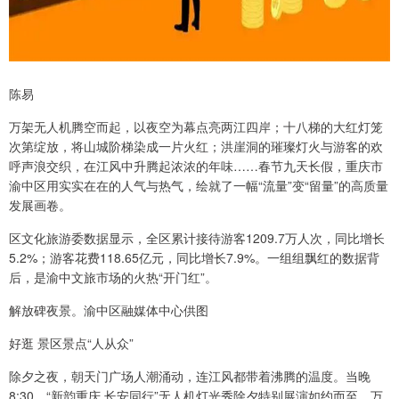
陈易
万架无人机腾空而起，以夜空为幕点亮两江四岸；十八梯的大红灯笼
次第绽放，将山城阶梯染成一片火红；洪崖洞的璀璨灯火与游客的欢
呼声浪交织，在江风中升腾起浓浓的年味……春节九天长假，重庆市
渝中区用实实在在的人气与热气，绘就了一幅“流量”变“留量”的高质量
发展画卷。
区文化旅游委数据显示，全区累计接待游客1209.7万人次，同比增长
5.2%；游客花费118.65亿元，同比增长7.9%。一组组飘红的数据背
后，是渝中文旅市场的火热“开门红”。
解放碑夜景。渝中区融媒体中心供图
好逛 景区景点“人从众”
除夕之夜，朝天门广场人潮涌动，连江风都带着沸腾的温度。当晚
8:30，“新韵重庆 长安同行”无人机灯光秀除夕特别展演如约而至，万