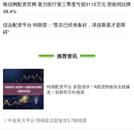
唯信网配资官网 塞力医疗第三季度亏损3112万元 营收同比降
38.4%
信达配资平台 特朗普：“普京已经准备好，泽连斯基才是障
碍”
推荐资讯
纯旭配资平台 多股涨停！A股强势板块全线爆
发！创新药方向领涨
​中金辰大平台 阿根廷北部发生5.7级地震
1