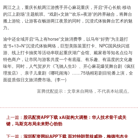
两江之上，重庆长航两江游携手开心麻花重庆，开启“开心长航·移动
的江上剧场”主题航班。“戏剧+文旅”“欢乐+夜游”的跨界融合，将舞台
搬上游轮，让游客在畅游两江夜景的同时，沉浸式体验舞台艺术的魅
力。
渝中还全域开启“马上有horse”文旅消费季，以马年“好势”为主题打
造“5+13+N”沉浸式体验网络，巨型美陈装置打卡、NPC国风快闪巡
游、线上打卡抽奖等活动串联起重庆湖广会馆、戴家巷等知名点位与
特色商户，让市民与游客共度一个有底蕴、有乐趣、有温度的文化趣
味年。同时，人气贺岁片《飞驰人生3》、开心麻花爆笑舞台剧《疯狂
理发店》、亲子儿童剧《哪吒闹海》……75场精彩剧目轮番上演，全
面提质假日文旅消费市场。(李一)
富腾优配提示：文章来自网络，不代表本站观点。
上一篇：
股讯配资APP下载 xAI架构大调整：华人技术骨干成关
键，马斯克布局未来野心勃勃
下一篇：
深圳配资网站APP下载 面对特朗普核威胁，梅德韦杰夫