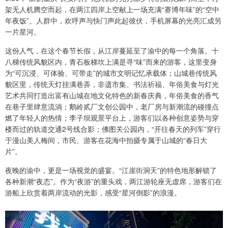
架无人机腾空而起，在两江四岸上空献上一场充满“赛博年味”的“空中
年夜饭”。人群中，欢呼声与快门声此起彼伏，手机屏幕的光亮汇成另
一片星河。
这份人气，在这个春节长假，从江岸蔓延至了渝中的每一个角落。十
八梯传统风貌区内，青石板梯坎上满是寻“味”而来的游客，这里变身
为“可沉浸、可体验、可带走”的城市文明记忆承载体；山城巷传统风
貌区里，传统天灯挂满巷弄，非遗市集、书法祈福、年俗美食与灯光
艺术共同打造出富有山城在地文化特色的新春庆典，年俗美食的香气
在巷子里肆意流淌；鹅岭贰厂文创公园中，老厂房与新潮流的碰撞点
燃了年轻人的热情；李子坝观景平台上，游客们以各种创意姿势与穿
楼而过的轨道交通2号线合影；佛图关公园内，“开往春天的列车”穿行
于漫山美人梅间，市民、游客在花海中拍摄专属于山城的“春日大
片”。
夜晚的渝中，更是一场视觉的盛宴。“江崖街洞天”的特色地形解锁了
各种新潮“夜态”。作为“夜游”的重头戏，两江游轮座无虚席，游客们在
游船上欣赏着两岸流动的光影，感受“星河倒影”的浪漫。