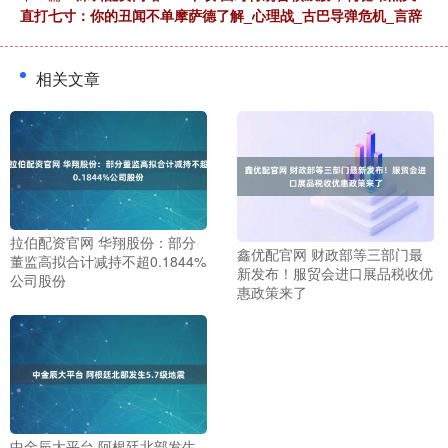
直打七寸：你的丑闻不单摩萨德了解_心理战_古巴导弹危机_言辞
相关文章
拉伯配资官网 华翔股份：部分
鑫优配官网 财政部等三部门最
董监高拟合计减持不超0.1844%
新发布！服贸会进口展品税收优
公司股份
惠政策来了
中金辰大平台 阿根廷北部发生