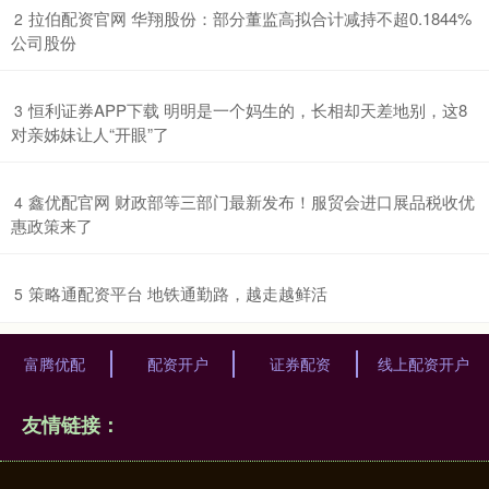
​拉伯配资官网 华翔股份：部分董监高拟合计减持不超0.1844%
2
公司股份
​恒利证券APP下载 明明是一个妈生的，长相却天差地别，这8
3
对亲姊妹让人“开眼”了
​鑫优配官网 财政部等三部门最新发布！服贸会进口展品税收优
4
惠政策来了
​策略通配资平台 地铁通勤路，越走越鲜活
5
富腾优配
配资开户
证券配资
线上配资开户
友情链接：