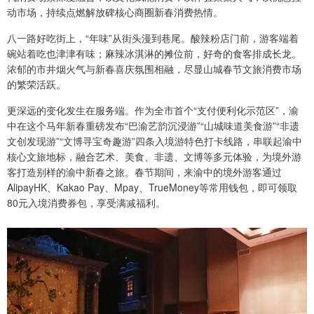
动市场，持续点燃解放碑核心商圈新春消费热情。
八一路好吃街上，“年味”从街头漫到巷尾。酸辣粉店门前，游客端着
碗站着吃也津津有味；麻辣冰淇淋的摊位前，好奇的食客排成长龙。
浓郁的市井烟火气与新春喜庆氛围相融，尽显山城春节文旅消费市场
的繁荣活跃。
更深远的变化发生在服务端。作为全市首个“支付便利化示范区”，渝
中在这个马年新春重磅发布“巴渝艺韵沉浸游”“山城味道美食游”“非遗
文创发现游”“文博寻宝奇趣游”四条入境游特色打卡线路，串联起渝中
核心文旅地标，融合艺术、美食、非遗、文博等多元体验，为境外游
客打造别样的渝中新春之旅。春节期间，来渝中的境外游客通过
AlipayHK、Kakao Pay、Mpay、TrueMoney等常用钱包，即可领取
80元入境消费券包，享受满减福利。