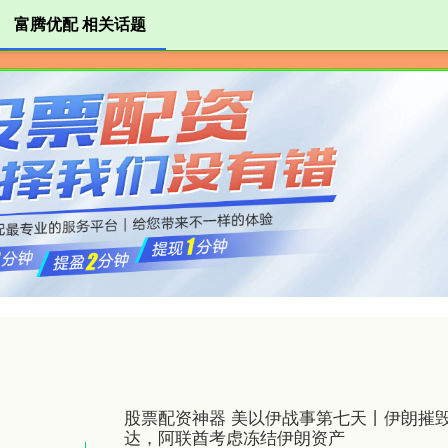
富腾优配 相关话题
富腾优配
配资开户
证券配资
股票配资神器 美以伊战事第七天丨伊朗摧毁
达，阿联酋考虑冻结伊朗资产