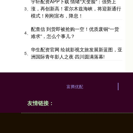
宇轩配资APP下载 情绪“大变脸”：强势上
涨，再创新高！霍尔木兹海峡，将迎新通行
3、
模式！刚刚宣布，降息！
配查信 到货即被抢购一空！优质废铜“一货
4、
难求”，怎么个事儿？
华生配资官网 绘就影视文旅发展新蓝图，亚
5、
洲国际青年影人之夜·四川圆满落幕!
富腾优配
友情链接：