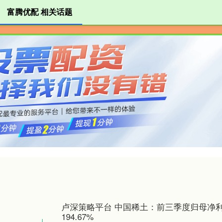
富腾优配 相关话题
富腾优配
配资开户
证券配资
卢深策略平台 中国稀土：前三季度归母净
194.67%