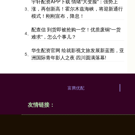
宇轩配资APP下载 情绪“大变脸”：强势上
涨，再创新高！霍尔木兹海峡，将迎新通行
3、
模式！刚刚宣布，降息！
配查信 到货即被抢购一空！优质废铜“一货
4、
难求”，怎么个事儿？
华生配资官网 绘就影视文旅发展新蓝图，亚
5、
洲国际青年影人之夜·四川圆满落幕!
富腾优配
友情链接：