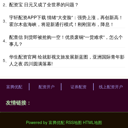
配资宝 日元又成了全世界的问题？
2、
宇轩配资APP下载 情绪“大变脸”：强势上涨，再创新高！
3、
霍尔木兹海峡，将迎新通行模式！刚刚宣布，降息！
配查信 到货即被抢购一空！优质废铜“一货难求”，怎么个
4、
事儿？
华生配资官网 绘就影视文旅发展新蓝图，亚洲国际青年影
5、
人之夜·四川圆满落幕!
富腾优配
配资开户
证券配资
线上配资开户
友情链接：
Powered by
富腾优配
RSS地图
HTML地图