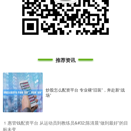
推荐资讯
炒股怎么配资平台 专业褪“旧装”，奔赴新“战
场”
​惠管钱配资平台 从运动员到教练员&#32;陈清晨“做到最好”的目
1
标未变