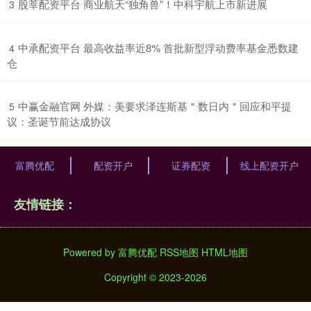
​股莘配资平台 商业航天“独角兽”！中科宇航上市新进展
3
​中承配资平台 最高收益率近8% 首批新型浮动费率基金悉数建
4
仓
​中赢金融官网 外媒：美要求泽连斯基＂数日内＂回应和平提
5
议：圣诞节前达成协议
富腾优配
配资开户
证券配资
线上配资开户
友情链接：
Powered by
富腾优配
RSS地图
HTML地图
Copyright
© 2023-2026