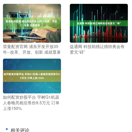
雷曼配资官网 浦东开发开放35
益通网 科技助残让残特奥会有
年--改革、开放、创新 成就显著
爱无“碍”
如何配资炒股平台 宇树G1机器
人春晚亮相后售价8.5万元 订单
上涨150%
相关评论